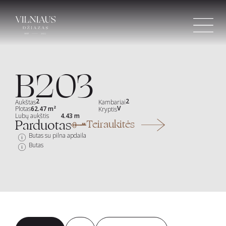
Skip
to
content
B203
2
2
Aukštas
Kambariai
V
Plotas
62.47 m²
Kryptis
Lubų aukštis
4.43 m
Parduotas
Teiraukitės
Butas su pilna apdaila
Butas