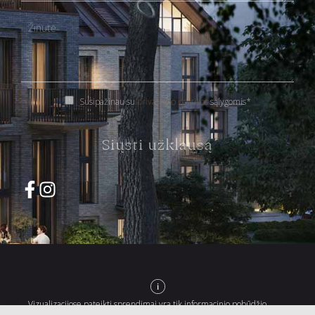
Susipažinau su
privatumo politikos
sąlygomis*
Siųsti užklausą
Vizualizacijose pateikti sprendimai yra tik informacinio pobūdžio,