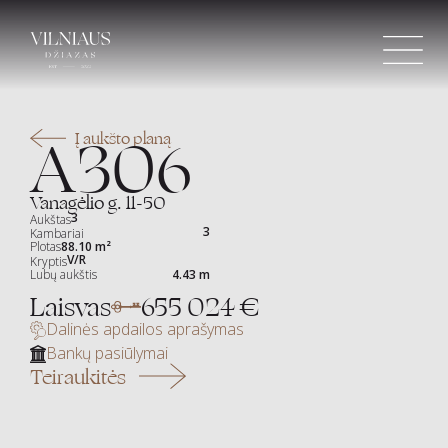
Skip
to
content
A306
Į aukšto planą
Vanagėlio g. 11-50
3
Aukštas
3
Kambariai
Plotas
88.10 m²
V/R
Kryptis
Lubų aukštis
4.43 m
Laisvas
655 024 €
Dalinės apdailos aprašymas
Bankų pasiūlymai
Teiraukitės