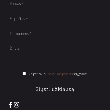
Susipažinau su
privatumo politikos
sąlygomis*
Siųsti užklausą