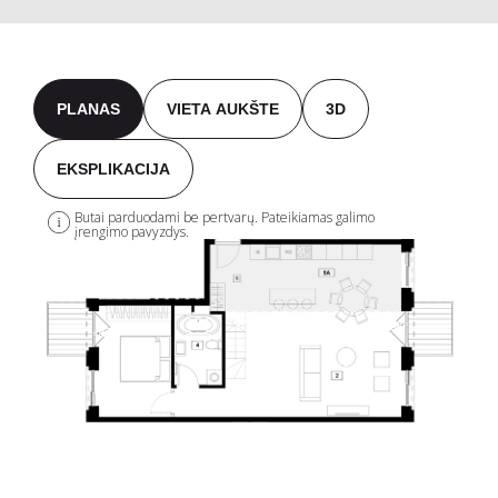
PLANAS
VIETA AUKŠTE
3D
EKSPLIKACIJA
Butai parduodami be pertvarų. Pateikiamas galimo
įrengimo pavyzdys.