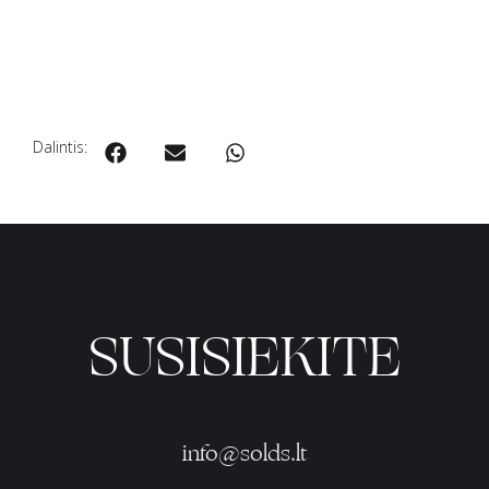
Dalintis:
SUSISIEKITE
info@solds.lt